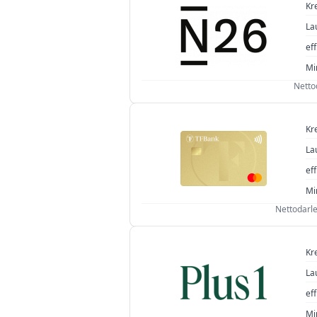
Kreditbetrag
Kr
La
20 €
eff
Mi
Netto
Kr
La
eff
Mi
Nettodarle
Kr
La
eff
Mi