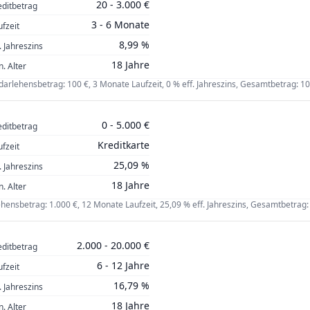
3.000 €
Laufzeit
20 - 3.000 €
editbetrag
3 - 6 Monate
ufzeit
120.000 €
3 Monate
8,99 %
. Jahreszins
18 Jahre
n. Alter
darlehensbetrag: 100 €, 3 Monate Laufzeit, 0 % eff. Jahreszins, Gesamtbetrag: 10
0 - 5.000 €
editbetrag
Kreditkarte
ufzeit
25,09 %
. Jahreszins
18 Jahre
n. Alter
hensbetrag: 1.000 €, 12 Monate Laufzeit, 25,09 % eff. Jahreszins, Gesamtbetrag:
2.000 - 20.000 €
editbetrag
6 - 12 Jahre
ufzeit
16,79 %
. Jahreszins
18 Jahre
n. Alter