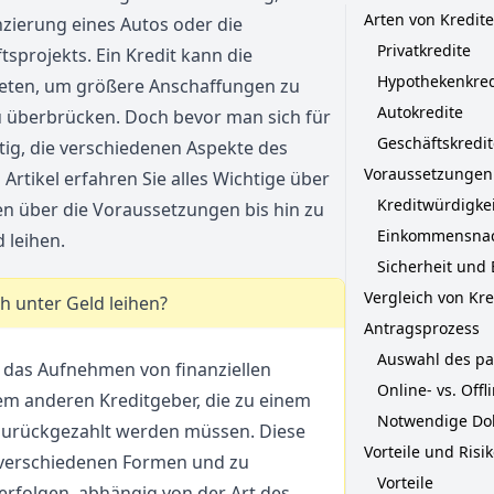
Arten von Kredit
nzierung eines Autos oder die
Privatkredite
sprojekts. Ein Kredit kann die
Hypothekenkred
 bieten, um größere Anschaffungen zu
Autokredite
zu überbrücken. Doch bevor man sich für
Geschäftskredit
htig, die verschiedenen Aspekte des
Voraussetzungen 
Artikel erfahren Sie alles Wichtige über
Kreditwürdigke
en über die Voraussetzungen bis hin zu
Einkommensna
 leihen.
Sicherheit und
Vergleich von Kr
h unter Geld leihen?
Antragsprozess
Auswahl des pa
 das Aufnehmen von finanziellen
Online- vs. Off
nem anderen Kreditgeber, die zu einem
Notwendige Do
 zurückgezahlt werden müssen. Diese
Vorteile und Risi
n verschiedenen Formen und zu
Vorteile
erfolgen, abhängig von der Art des