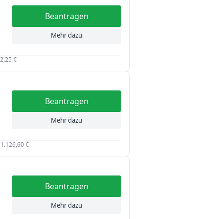
1 Jahr
Filter löschen
Beantragen
12 Jahre
Mehr dazu
2,25 €
Beantragen
Mehr dazu
 1.126,60 €
Beantragen
Mehr dazu