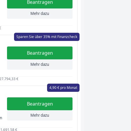
Beantragen
Mehr dazu
€
Sparen Sie über 35% mit Finanzcheck
Beantragen
Mehr dazu
 27.794,33 €
4,90 € pro Monat
Beantragen
Mehr dazu
en
 1.691,58 €