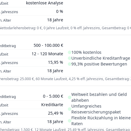
kostenlose Analyse
ufzeit
0 %
. Jahreszins
18 Jahre
n. Alter
Nettodarlehensbetrag: 0 €, 0 Jahre Laufzeit, 0 % eff. Jahreszins, Gesamtbetrag: 0 
500 - 100.000 €
editbetrag
100% kostenlos
12 - 120 Monate
ufzeit
Unverbindliche Kreditanfrage
15,95 %
. Jahreszins
99,3% positive Bewertungen
18 Jahre
n. Alter
ensbetrag: 25.000 €, 60 Monate Laufzeit, 4,25 % eff. Jahreszins, Gesamtbetrag:
Weltweit bezahlen und Geld
0 - 5.000 €
editbetrag
abheben
Kreditkarte
ufzeit
Umfangreiches
Reiseversicherungspaket
25,49 %
. Jahreszins
Flexible Rückzahlung in klein
18 Jahre
n. Alter
Raten
hensbetrag: 1.500 €, 12 Monate Laufzeit, 25,49 % eff. Jahreszins, Gesamtbetrag: