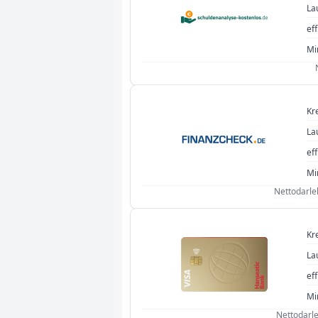
La
eff
Mi
Kr
La
eff
Mi
Nettodarleh
Kr
La
eff
Mi
Nettodarle