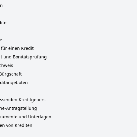
en
ite
e
für einen Kredit
it und Bonitätsprüfung
chweis
 Bürgschaft
editangeboten
ssenden Kreditgebers
line-Antragstellung
kumente und Unterlagen
ken von Krediten