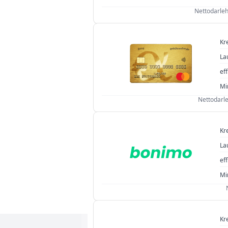
Nettodarleh
Kr
La
eff
Mi
Nettodarle
Kr
La
eff
Mi
Kr